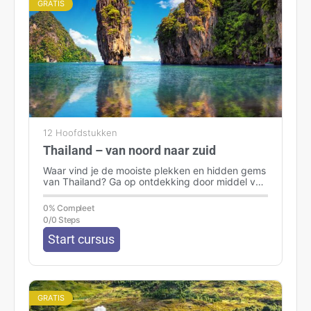
GRATIS
12 Hoofdstukken
Thailand – van noord naar zuid
Waar vind je de mooiste plekken en hidden gems
van Thailand? Ga op ontdekking door middel van
deze cursus, ontdek deze…
0% Compleet
0/0 Steps
Start cursus
GRATIS