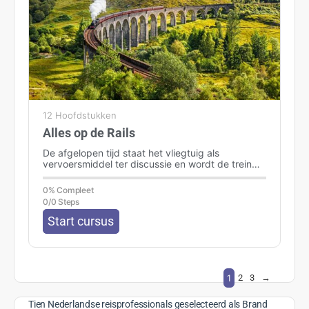
12 Hoofdstukken
Alles op de Rails
De afgelopen tijd staat het vliegtuig als
vervoersmiddel ter discussie en wordt de trein
steeds vaker als alternatief genoemd. Maar…
0% Compleet
0/0 Steps
Start cursus
1
2
3
→
Tien Nederlandse reisprofessionals geselecteerd als Brand