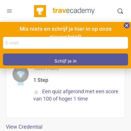
Mis niets en schrijf je hier in op onze
nieuwsbrief!
E-
Diamant
mail
adres
(Vereist)
10000 Points
1 Step
Een quiz afgerond met een score
van 100 of hoger 1 time
View Credential