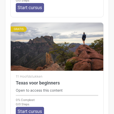
0/0 Steps
Start cursus
GRATIS
11 Hoofdstukken
Texas voor beginners
Open to access this content
0% Compleet
0/0 Steps
Start cursus