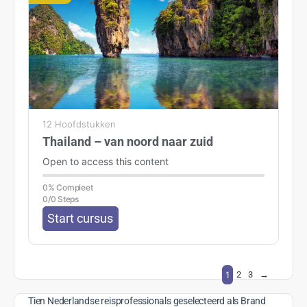
12 Hoofdstukken
Thailand – van noord naar zuid
Open to access this content
0% Compleet
0/0 Steps
Start cursus
1
2
3
→
Tien Nederlandse reisprofessionals geselecteerd als Brand