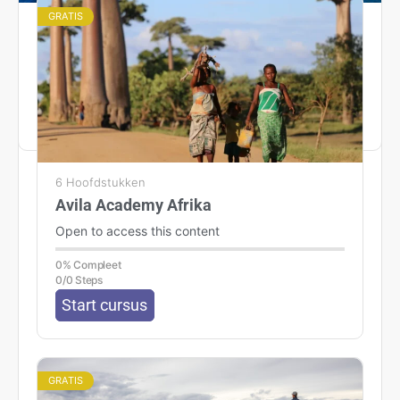
GRATIS
TravEcademy GUIDE – Middellandse
Zeegebied
Open to access this content
6 Hoofdstukken
Avila Academy Afrika
Open to access this content
0% Compleet
0/0 Steps
Start cursus
GRATIS