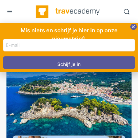
Mis niets en schrijf je hier in op onze
Cursus tag:
Frankrijk
nieuwsbrief!
E-
mail
adres
(Vereist)