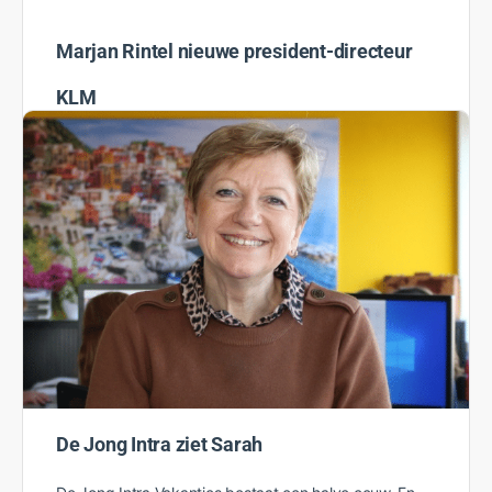
Marjan Rintel nieuwe president-directeur
KLM
De aandeelhouders van KLM hebben maandag tijdens
de jaarlijkse Algemene Vergadering van
Aandeelhouders (AvA) ingestemd met de benoeming
van Marjan Rintel als president-directeur van KLM…
Rosanne
2 mei 2022
De Jong Intra ziet Sarah