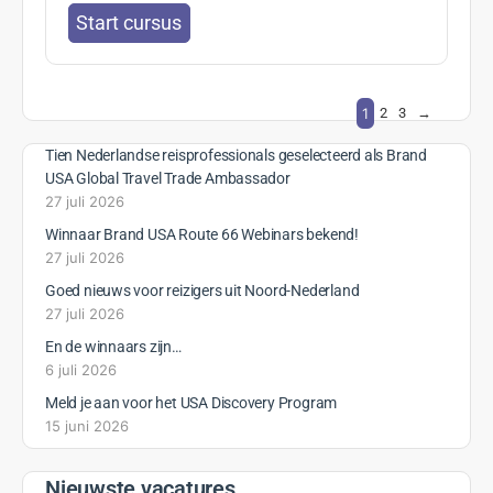
0% Compleet
0/0 Steps
Start cursus
GRATIS
11 Hoofdstukken
Texas voor beginners
Open to access this content
0% Compleet
0/0 Steps