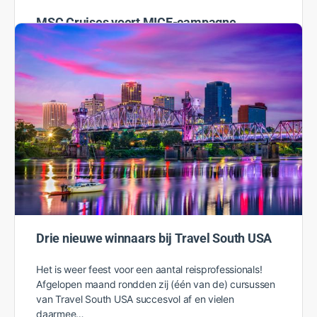
MSC Cruises voert MICE-campagne
MSC Cruises voert een nieuwe campagne onder
reisagenten om inkomsten uit meetings, incentives,
conferenties en evenementen (MICE) te genereren
voor het winterseizoen 2022/23 doorlopend tot…
Rosanne
15 september 2022
Drie nieuwe winnaars bij Travel South USA
Het is weer feest voor een aantal reisprofessionals!
Afgelopen maand rondden zij (één van de) cursussen
van Travel South USA succesvol af en vielen
daarmee…