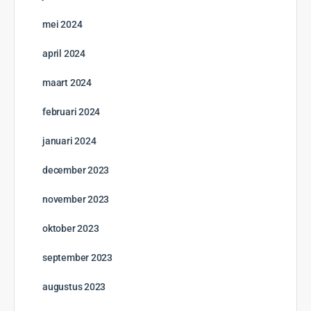
Tien Nederlandse reisprofessionals geselecteerd als Brand
USA Global Travel Trade Ambassador
27 juli 2026
Winnaar Brand USA Route 66 Webinars bekend!
27 juli 2026
Goed nieuws voor reizigers uit Noord-Nederland
27 juli 2026
En de winnaars zijn…
6 juli 2026
Meld je aan voor het USA Discovery Program
15 juni 2026
Nieuwste vacatures