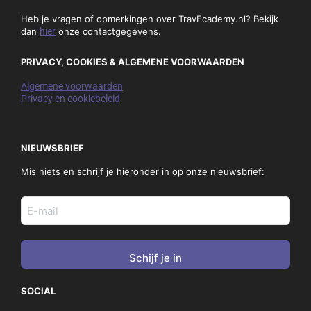
Cursus
de Jong Intra Vakanties
Duurzaam toerisme
Ecademie
Indonesië
KLM
MSC Cruises
Nieuws
Oman
Sunny Cars