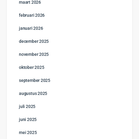
GRATIS
11 Hoofdstukken
Beachcomber Resorts & Hotels
Open to access this content
0% Compleet
0/0 Steps
Start cursus