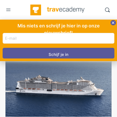
Mis niets en schrijf je hier in op onze
Maand:
september 2022
nieuwsbrief!
E-
mail
adres
(Vereist)