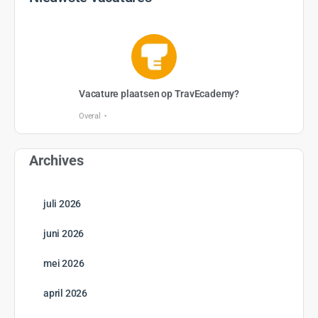
Start cursus
GRATIS
10 Hoofdstukken
Texas voor gevorderden
Open to access this content
0% Compleet
0/0 Steps
Start cursus