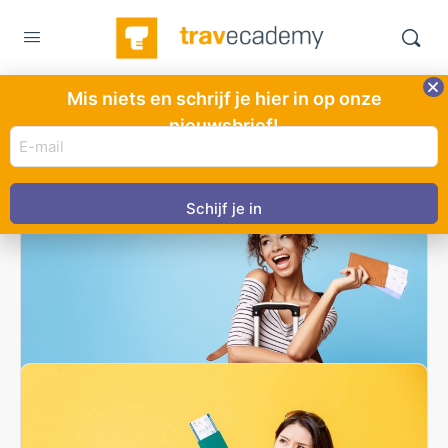
Mis niets en schrijf je hier in op onze
Cursus tag:
tips
nieuwsbrief!
E-
mail
adres
(Vereist)
Zo doe je dat – klanten helpen kopen