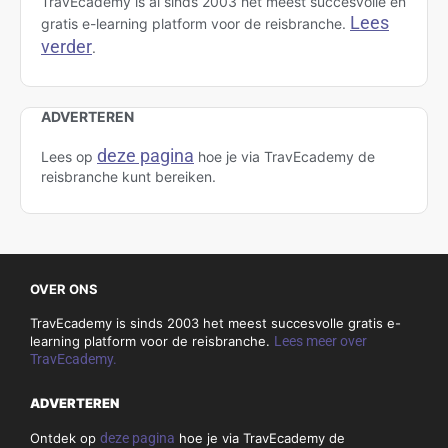
TravEcademy is al sinds 2003 het meest succesvolle én
Lees
gratis e-learning platform voor de reisbranche.
verder
.
ADVERTEREN
deze pagina
Lees op
hoe je via TravEcademy de
reisbranche kunt bereiken.
OVER ONS
TravEcademy is sinds 2003 het meest succesvolle gratis e-
learning platform voor de reisbranche.
Lees meer over
TravEcademy.
ADVERTEREN
Ontdek op
deze pagina
hoe je via TravEcademy de