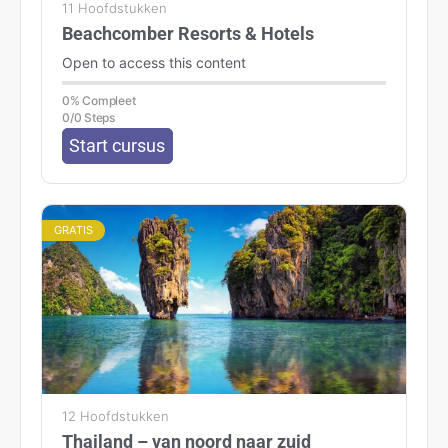
11 Hoofdstukken
Beachcomber Resorts & Hotels
Open to access this content
0% Compleet
0/0 Steps
Start cursus
GRATIS
12 Hoofdstukken
Thailand – van noord naar zuid